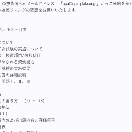
S技術研究所メールアドレス 「upa@opal.plala.or.jp」からご連絡を
迷惑フォルダの確認をお願いいたします。
所テキスト目次
について
次試験の実施について
 技術部門/選択科目
められる資質能力
試験の実施概要
制度の詳細説明
問題Ⅰ、Ⅱ、Ⅲ
方
の書き方 （1）～（8）
攻略法
I ）
および出題内容と評価項目
表