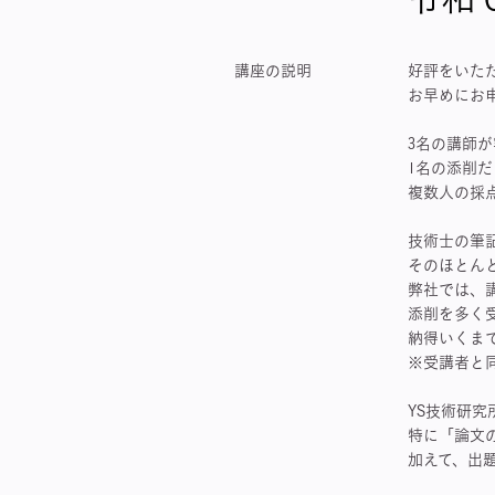
講座の説明
好評をいた
お早めにお
3名の講師
1名の添削
複数人の採
技術士の筆
そのほとん
弊社では、
添削を多く
納得いくま
※受講者と
YS技術研
特に「論文
加えて、出