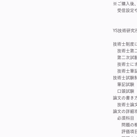
※ご購入後、Y
受信設定や
YS技術研究
技術士制度
技術士第二
第二次試験
技術士に求
技術士筆記
技術士試験
筆記試験 
口頭試験
論文の書き
技術士論文
論文の詳細
必須科目（ 
問題の概念
評価項目