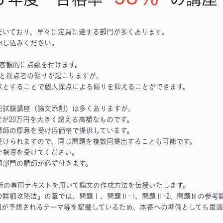
だいており、早々に定員に達する部門が多くあります。
申し込みください。
が客観的に点数を付けます。
だと採点者の偏りが起こりますが、
点とすることで個人採点による偏りを抑えることができます。
記試験講座（論文添削）は多くありますが、
どが20万円を大きく超える高額なものです。
講師の厚意を受け低価格で提供しています。
受けられますので、同じ問題を複数回提出することも可能です。
で指導を受けてください。
同部門の講師が必ず付きます。
究所の専用テキストを用いて論文の作成方法を伝授いたします。
の詳細攻略法」の章では、問題Ⅰ、問題Ⅱ-1、問題Ⅱ-2、問題Ⅲの参考
題が予想されるテーマ等を記載しているため、本番への準備としても最適