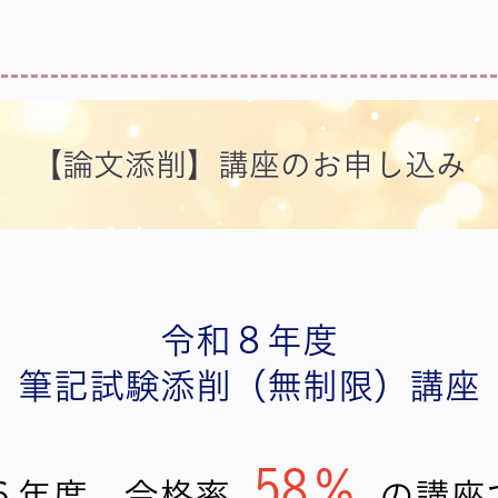
【論文添削】講座のお申し込み
令和８年度
筆記試験添削（無制限）講座
58％
６年度 合格率
の講座