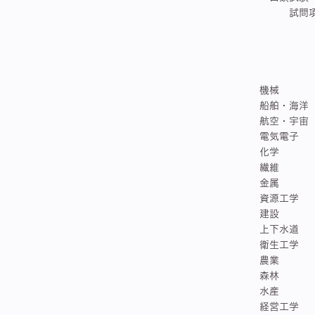
試問項目
機械 
船舶・海
航空・宇
電気電
化学
繊維
金属
資源工
建設 
上下水
衛生工
農業 
森林 
水産
経営工