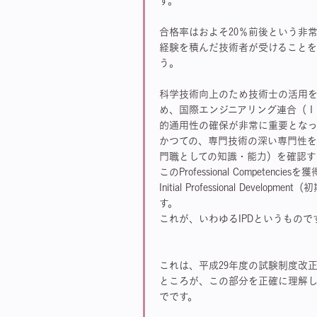
す。
合格率はおよそ20％前後という非
経験を積んだ技術者が受けること
う。
科学技術向上のため技術士の活用
め、国際エンジニアリング連合（
的通用性の確保が非常に重要とな
かつての、専門技術の深い専門性を問う試験から
門職としての知識・能力）を確認す
このProfessional Competencie
Initial Professional Dev
す。
これが、いわゆるIPDというもので
これは、平成29年度の試験制度改
ところが、この部分を正確に理解
でです。