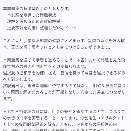
本問題集の特徴は以下のとおりです。
・本試験を意識した問題構成
・理解を深めるための詳細解説
・重要事項を明確に整理したYSポイント
これにより、単なる知識の確認にとどまらず、設問の意図を読み取
り、正答を導く思考プロセスを身につけることができます。
本問題集を通じて学習を進めることで、本番において問題を見た段
階で対応の可否を判断できる力が養われます。
選択肢の違和感を的確に捉え、自信を持って解答を選択できる状態
へと到達します。
試験当日は、曖昧な理解に依存するのではなく、明確な根拠に基づ
いて問題を解き進めることが可能となり、安定した得点につながり
ます。
そして合格発表の日には、自身の番号を確認することで、これまで
の学習の成果を実感することになります。労働衛生コンサルタント
としての専門的な評価を得るとともに、企業からの信頼性の向上
や、技術士など上位資格への展開といった次のステップにもつなが