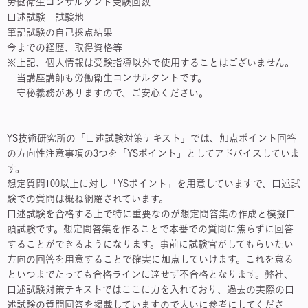
労働衛生コンサルタント受験回数
口述試験 試験地
筆記試験の自己採点結果
今までの経歴、取得資格等
※上記、個人情報は受験指導以外で使用することはございません。
当講座講師も労働衛生コンサルタントです。
守秘義務がありますので、ご安心ください。
YS技術研究所の「口述試験対策テキスト」では、加点ポイント回答
の方向性注意事項の3つを「YSポイント」としてアドバイスしていま
す。
想定質問100以上に対し「YSポイント」を用意していますで、口述試
験での質問は概ね網羅されています。
口述試験を合格する上で特に重要なのが想定問答集の作成と模擬口
頭試験です。想定問答集を作ることで本番での質問に焦らずに回答
することができるようになります。事前に試験官がしてもらいたい
方向の回答を用意することで確実に加点していけます。これを怠る
といつまでたっても合格ラインに達せず不合格となります。弊社、
口述試験対策テキストではここに力を入れており、過去の実際の口
述試験の質問回答を掲載していますので大いに参考にしてくださ