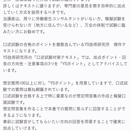
詳しくはテキストに譲りますが、専門家の意見を聞き効率的に加点
していく方式を採用するべきです。
当講座は、周りに労働衛生コンサルタントがいない方、模擬試験を
受けられない方（地方に住んでいるなど）、万全の体制で試験に臨
みたい方にお勧めです。
口述試験の合格のポイントを複数含んでいるYS技術研究所 傑作テ
キストになります。
YS技術研究所の「口述試験対策テキスト」では、加点ポイント・回
答の方向性・注意事項の3つを「YSポイント」としてアドバイスして
います。
想定質問100以上に対し「YSポイント」を用意していますで、口述試
験での質問は概ね網羅されています。
口述試験を合格する上で特に重要なのが想定問答集の作成と模擬口
頭試験です。
想定問答集を作ることで本番での質問に焦らずに回答することがで
きるようになります。
事前に試験官がしてもらいたい方向の回答を用意することで確実に
加点していけます。